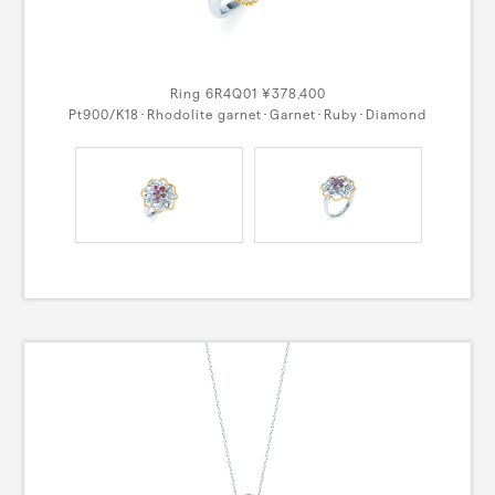
Ring 6R4Q01 ¥378,400
Pt900/K18･Rhodolite garnet･Garnet･Ruby･Diamond