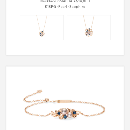
Necklace 6M4P04 ¥514,800
K18PG･Pearl･Sapphire