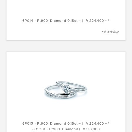
6P014（Pt900･Diamond 0.15ct～）￥224,400～*
*受注生産品
6P013（Pt900･Diamond 0.15ct～）￥224,400～*
6R1Q01（Pt900･Diamond）￥176,000