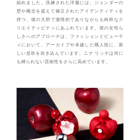
始めました。洗練された洋服には、ジェンダーの
壁や概念を超えて確立されたアイデンティティを
持つ、彼の大胆で激情的でありながらも純粋なク
リエイティビティにあふれています。彼の女性ら
しさへのアプローチは、ファッションとビューテ
ィにおいて、アーカイブや卓越した職人技に、新
しい息吹を吹き込んでいます。ニナ リッチは何に
も縛られない芸術性をさらに高めています。