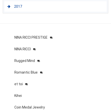
2017
NINA RICCI PRESTIGE
NINA RICCI
Rugged Mind
Romantic Blue
et toi
Kihei
Coin Medal Jewelry