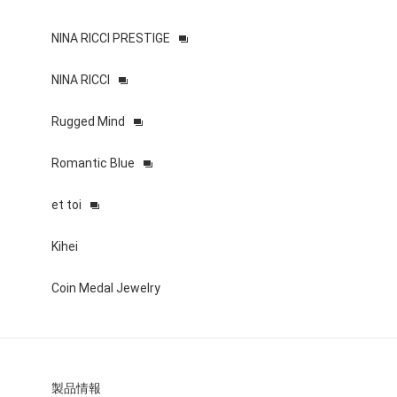
NINA RICCI PRESTIGE
NINA RICCI
Rugged Mind
Romantic Blue
et toi
Kihei
Coin Medal Jewelry
製品情報