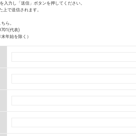
先を入力し「送信」ボタンを押してください。
した上で送信されます。
こちら。
701(代表)
、年末年始を除く）